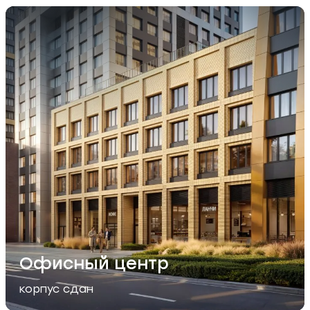
Левел Южнопор
Офисный центр
корпус сдан